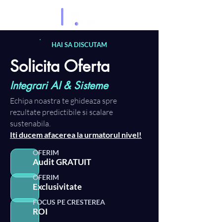
HAI SA DISCUTAM
Solicita Oferta
Integrari AI & Sisteme
Echipa noastra te ghideaza spre
rezultate predictibile si scalare
sustenabila.
Iti ducem afacerea la urmatorul nivel!
OFERIM
Audit GRATUIT
OFERIM
Exclusivitate
FOCUS PE CRESTEREA
ROI