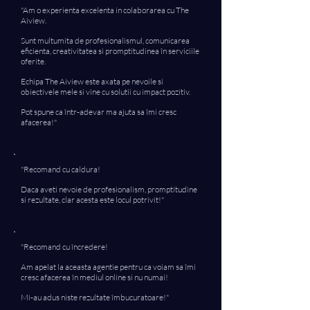
"Am o experienta excelenta in colaborarea cu The
Aiview.
Sunt multumita de profesionalismul, comunicarea
eficienta, creativitatea si promptitudinea în serviciile
oferite.
Echipa The Aiview este axata pe nevoile si
obiectivele mele si vine cu solutii cu impact pozitiv.
Pot spune ca într-adevar ma ajuta sa îmi cresc
afacerea!"
"Recomand cu caldura!
Daca aveti nevoie de profesionalism, promptitudine
si rezultate, clar acesta este locul potrivit!"
"Recomand cu încredere!
Am apelat la aceasta agentie pentru ca voiam sa îmi
cresc afacerea în mediul online si nu numai!
Mi-au adus niste rezultate îmbucuratoare!"