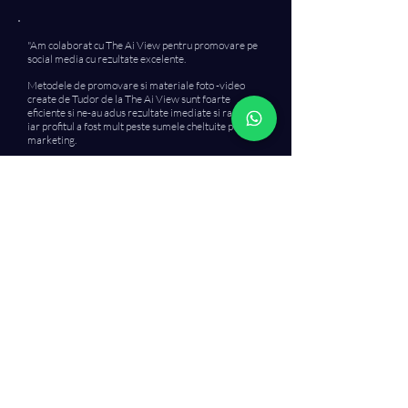
"Am colaborat cu The Ai View pentru promovare pe
social media cu rezultate excelente.
Metodele de promovare si materiale foto -video
create de Tudor de la The Ai View sunt foarte
eficiente si ne-au adus rezultate imediate si rapide,
iar profitul a fost mult peste sumele cheltuite pe
marketing.
Mentionez ca reprezint Drive Line -deler auto din
Brasov.
Recomand cu toata increderea The Ai view pentru
toti care vor sa-si dezvolte si promoveze afacerea,
Tudor si echipa lui va poate oferi solutii moderne si
eficiente de promovare, de la dezvoltare web, creare
si rulare de reclame video si foto pentru toate
platformele sociale si tot ce tine de marketing online.
In final pot sa spun ca este o companie de incredere si
cu multa expertiza.
Apelati cu incredere!"
Incredere
dovedita prin cifre