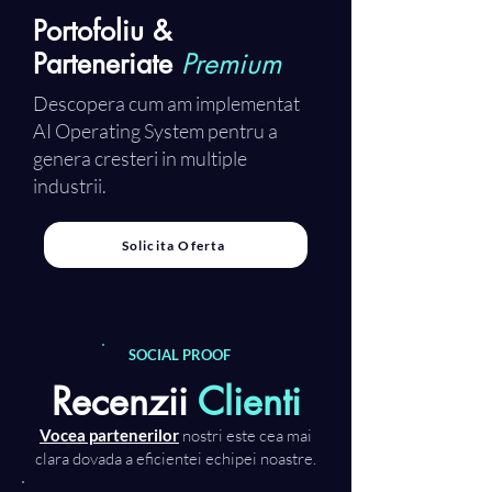
Portofoliu &
Parteneriate
Premium
Descopera cum am implementat
AI Operating System pentru a
genera cresteri in multiple
industrii.
Solicita Oferta
SOCIAL PROOF
Recenzii
Clienti
Vocea partenerilor
nostri este cea mai
clara dovada a eficientei echipei noastre.