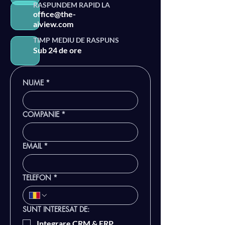
RASPUNDEM RAPID LA
office@the-
aiview.com
TIMP MEDIU DE RASPUNS
Sub 24 de ore
NUME
*
COMPANIE
*
EMAIL
*
TELEFON
*
SUNT INTERESAT DE:
Integrare CRM & ERP