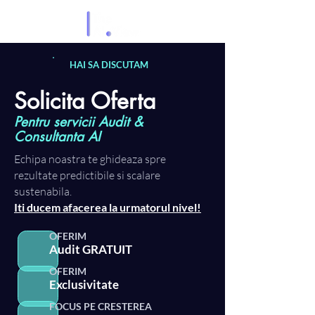
HAI SA DISCUTAM
Solicita Oferta
Pentru servicii Audit &
Consultanta AI
Echipa noastra te ghideaza spre
rezultate predictibile si scalare
sustenabila.
Iti ducem afacerea la urmatorul nivel!
OFERIM
Audit GRATUIT
OFERIM
Exclusivitate
FOCUS PE CRESTEREA