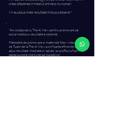
cresc afacerea în mediul online si nu numai!
Mi-au adus niste rezultate îmbucuratoare!"
"Am colaborat cu The Ai View pentru promovare pe
social media cu rezultate excelente.
Metodele de promovare si materiale foto -video create
de Tudor de la The Ai View sunt foarte eficiente si ne-au
adus rezultate imediate si rapide, iar profitul a fost mult
peste sumele cheltuite pe marketing.
Mentionez ca reprezint Drive Line -deler auto din
Brasov.
Recomand cu toata increderea The Ai view pentru toti
care vor sa-si dezvolte si promoveze afacerea, Tudor si
echipa lui va poate oferi solutii moderne si eficiente de
promovare, de la dezvoltare web, creare si rulare de
reclame video si foto pentru toate platformele sociale
si tot ce tine de marketing online.
In final pot sa spun ca este o companie de incredere si
cu multa expertiza.
Apelati cu incredere!"
Incredere
dovedita prin cifre