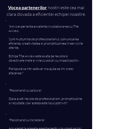
Vocea partenerilor
nostri este cea mai
clara dovada a eficientei echipei noastre.
"Am o experienta excelenta in colaborarea cu The
Aiview.
Sunt multumita de profesionalismul, comunicarea
eficienta, creativitatea si promptitudinea în serviciile
oferite.
Echipa The Aiview este axata pe nevoile si
obiectivele mele si vine cu solutii cu impact pozitiv.
Pot spune ca într-adevar ma ajuta sa îmi cresc
afacerea!"
"Recomand cu caldura!
Daca aveti nevoie de profesionalism, promptitudine
si rezultate, clar acesta este locul potrivit!"
"Recomand cu încredere!
Am apelat la aceasta agentie pentru ca voiam sa îmi