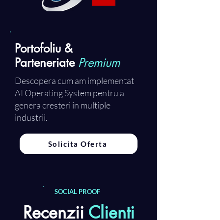
Portofoliu &
Parteneriate
Premium
Descopera cum am implementat
AI Operating System pentru a
genera cresteri in multiple
industrii.
Solicita Oferta
SOCIAL PROOF
Recenzii
Clienti